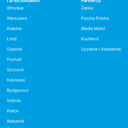
Где мы находимся
Partnerzy
Wrocław
Żabka
Warszawa
Poczta Polska
Kraków
Media Markt
Łódź
Kaufland
Gdańsk
Uczelnie I Akademiki
Poznań
Szczecin
Katowice
Bydgoszcz
Gdynia
Kielce
Białystok