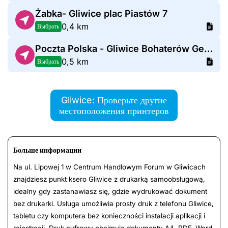
Żabka- Gliwice plac Piastów 7
0,4 km
Выбрать
Poczta Polska - Gliwice Bohaterów Getta Warszawskiego
0,5 km
Выбрать
Gliwice: Проверьте другие
местоположения принтеров
Больше информации
Na ul. Lipowej 1 w Centrum Handlowym Forum w Gliwicach
znajdziesz punkt ksero Gliwice z drukarką samoobsługową,
idealny gdy zastanawiasz się, gdzie wydrukować dokument
bez drukarki. Usługa umożliwia prosty druk z telefonu Gliwice,
tabletu czy komputera bez konieczności instalacji aplikacji i