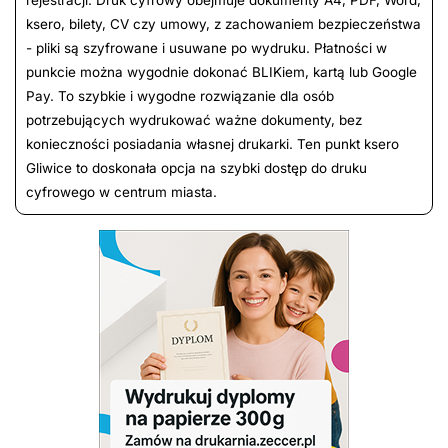
rejestracji. Druk cyfrowy obejmuje dokumenty A4, PDF, Word,
ksero, bilety, CV czy umowy, z zachowaniem bezpieczeństwa
- pliki są szyfrowane i usuwane po wydruku. Płatności w
punkcie można wygodnie dokonać BLIKiem, kartą lub Google
Pay. To szybkie i wygodne rozwiązanie dla osób
potrzebujących wydrukować ważne dokumenty, bez
konieczności posiadania własnej drukarki. Ten punkt ksero
Gliwice to doskonała opcja na szybki dostęp do druku
cyfrowego w centrum miasta.