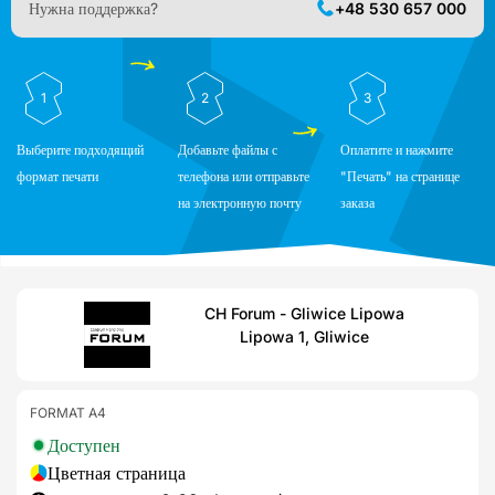
Нужна поддержка?
+48 530 657 000
1
2
3
Выберите подходящий
Добавьте файлы с
Оплатите и нажмите
формат печати
телефона или отправьте
"Печать" на странице
на электронную почту
заказа
CH Forum - Gliwice Lipowa
Lipowa 1, Gliwice
FORMAT A4
Доступен
Цветная страница