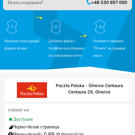
Нужна поддержка?
+48 530 657 000
1
2
3
Выберите подходящий
Добавьте файлы с
Оплатите и нажмите
формат печати
телефона или отправьте
"Печать" на странице
на электронную почту
заказа
Poczta Polska - Gliwice Centaura
Centaura 29, Gliwice
FORMAT A4
Доступен
Черно-белая страница
Чёрно-белый: 0,69 zł брутто/стр.