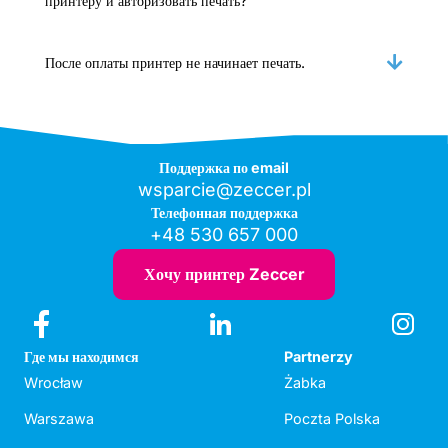
принтеру и авторизовать печать?
После оплаты принтер не начинает печать.
Поддержка по email
wsparcie@zeccer.pl
Телефонная поддержка
+48 530 657 000
Хочу принтер Zeccer
Где мы находимся
Partnerzy
Wrocław
Żabka
Warszawa
Poczta Polska