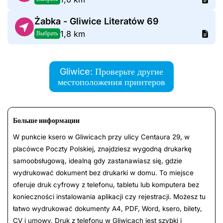
Żabka - Gliwice Literatów 69
1,8 km
Выбрать
Gliwice: Проверьте другие
местоположения принтеров
Больше информации
W punkcie ksero w Gliwicach przy ulicy Centaura 29, w
placówce Poczty Polskiej, znajdziesz wygodną drukarkę
samoobsługową, idealną gdy zastanawiasz się, gdzie
wydrukować dokument bez drukarki w domu. To miejsce
oferuje druk cyfrowy z telefonu, tabletu lub komputera bez
konieczności instalowania aplikacji czy rejestracji. Możesz tu
łatwo wydrukować dokumenty A4, PDF, Word, ksero, bilety,
CV i umowy. Druk z telefonu w Gliwicach jest szybki i