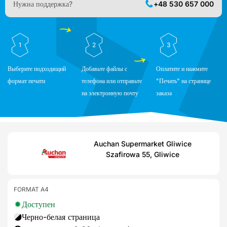
Нужна поддержка?
+48 530 657 000
1
2
3
Выберите подходящий
Добавьте файлы с
Оплатите и нажмите
формат печати
телефона или отправьте
"Печать" на странице
на электронную почту
заказа
Auchan Supermarket Gliwice
Szafirowa 55, Gliwice
FORMAT A4
Доступен
Черно-белая страница