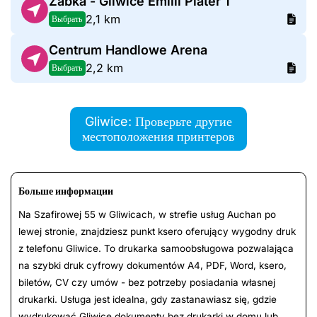
Żabka - Gliwice Emilii Plater 1
2,1 km
Выбрать
Centrum Handlowe Arena
2,2 km
Выбрать
Gliwice: Проверьте другие
местоположения принтеров
Больше информации
Na Szafirowej 55 w Gliwicach, w strefie usług Auchan po
lewej stronie, znajdziesz punkt ksero oferujący wygodny druk
z telefonu Gliwice. To drukarka samoobsługowa pozwalająca
na szybki druk cyfrowy dokumentów A4, PDF, Word, ksero,
biletów, CV czy umów - bez potrzeby posiadania własnej
drukarki. Usługa jest idealna, gdy zastanawiasz się, gdzie
wydrukować Gliwice dokumenty bez drukarki w domu lub