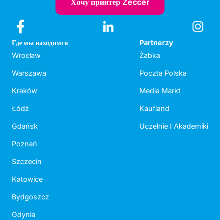
Хочу принтер Zeccer
Где мы находимся
Partnerzy
Wrocław
Żabka
Warszawa
Poczta Polska
Kraków
Media Markt
Łódź
Kaufland
Gdańsk
Uczelnie I Akademiki
Poznań
Szczecin
Katowice
Bydgoszcz
Gdynia