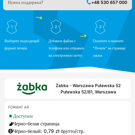
Нужна поддержка?
+48 530 657 000
1
2
3
Выберите подходящий
Добавьте файлы с
Оплатите и нажмите
формат печати
телефона или отправьте
"Печать" на странице
на электронную почту
заказа
Żabka - Warszawa Puławska 52
Puławska 52/81, Warszawa
FORMAT A4
Доступен
Черно-белая страница
Чёрно-белый: 0,79 zł брутто/стр.