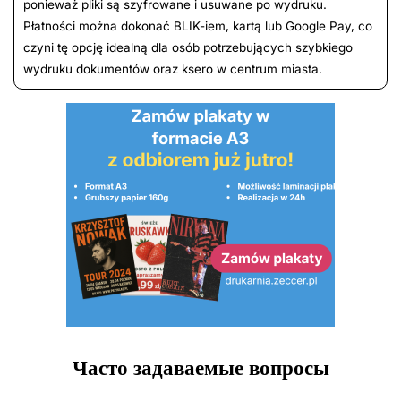
ponieważ pliki są szyfrowane i usuwane po wydruku.
Płatności można dokonać BLIK-iem, kartą lub Google Pay, co
czyni tę opcję idealną dla osób potrzebujących szybkiego
wydruku dokumentów oraz ksero w centrum miasta.
Часто задаваемые вопросы