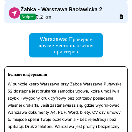
Żabka - Warszawa Racławicka 2
0,2 km
Выбрать
Warszawa: Проверьте
другие местоположения
принтеров
Больше информации
W punkcie ksero Warszawa przy Żabce Warszawa Puławska
52 dostępna jest drukarka samoobsługowa, która umożliwia
szybki i wygodny druk cyfrowy bez potrzeby posiadania
własnej drukarki. Jeśli zastanawiasz się, gdzie wydrukować
Warszawa dokumenty A4, PDF, Word, bilety, CV czy umowy,
to miejsce spełni Twoje oczekiwania - bez rejestracji i bez
aplikacji. Druk z telefonu Warszawa jest prosty i bezpieczny,