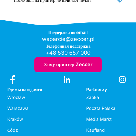
После оплаты принтер не начинает печать.
Поддержка по email
wsparcie@zeccer.pl
Телефонная поддержка
+48 530 657 000
Хочу принтер Zeccer
Где мы находимся
Partnerzy
Wrocław
Żabka
Warszawa
Poczta Polska
Kraków
Media Markt
Łódź
Kaufland