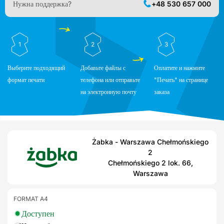
Нужна поддержка?
+48 530 657 000
1
2
3
Выберите подходящий
Добавьте файлы с
Оплатите и нажмите
формат печати
телефона или отправьте
"Печать" на странице
на электронную почту
заказа
Żabka - Warszawa Chełmońskiego
2
Chełmońskiego 2 lok. 66,
Warszawa
FORMAT A4
Доступен