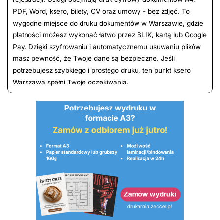
PDF, Word, ksero, bilety, CV oraz umowy - bez zdjęć. To
wygodne miejsce do druku dokumentów w Warszawie, gdzie
płatności możesz wykonać łatwo przez BLIK, kartą lub Google
Pay. Dzięki szyfrowaniu i automatycznemu usuwaniu plików
masz pewność, że Twoje dane są bezpieczne. Jeśli
potrzebujesz szybkiego i prostego druku, ten punkt ksero
Warszawa spełni Twoje oczekiwania.