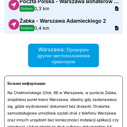
Poczta Polska - Warszawa Bohaterów Warszawy 6
0,3 km
Выбрать
Żabka - Warszawa Adamieckiego 2
0,4 km
Выбрать
Warszawa: Проверьте
другие местоположения
принтеров
Больше информации
Na Chełmońskiego 2/lok. 66 w Warszawie, w punkcie Żabka,
znajdziesz punkt ksero Warszawa, idealny gdy zastanawiasz
się, gdzie wydrukować dokument bez drukarki. Drukarka
samoobsługowa umożliwia szybki druk z telefonu Warszawa
oraz innych urządzeń bez konieczności instalacji aplikacji czy
rejestracji. Usługi obejmują druk cyfrowy dokumentów A4,