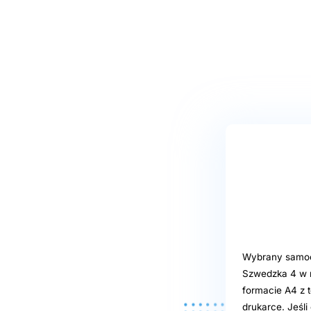
Wybrany samoob
Szwedzka 4 w m
formacie A4 z t
drukarce. Jeśl