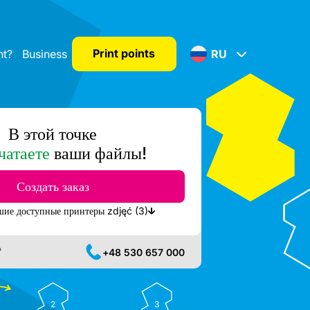
Print points
nt?
Business
RU
В этой точке
чатаете
ваши файлы!
Создать заказ
Показать ближайшие доступные принтеры zdjęć (3)
?
+48 530 657 000
2
3