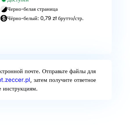
Черно-белая страница
Чёрно-белый: 0,79 zł брутто/стр.
ектронной почте. Отправьте файлы для
t.zeccer.pl
, затем получите ответное
е инструкциям.