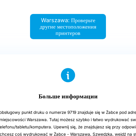
Warszawa: Проверьте
другие местоположения
принтеров
Больше информации
sługowy punkt druku o numerze 9719 znajduje się w Żabce pod adre
iejscowości Warszawa. Tutaj możesz szybko i łatwo wydrukować swoj
elefonu/tabletu/komputera. Upewnij się, że znajdujesz się przy odpowi
i chcesz coś wydrukować w Żabce - Warszawa, Szwedzka, wejdź na s