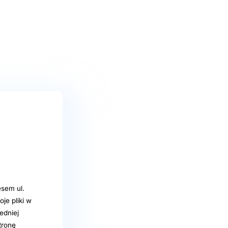
sem ul.
e pliki w
edniej
tronę