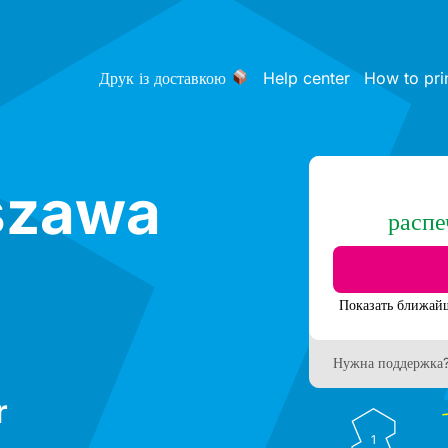
Друк із доставкою
Help center
How to pri
szawa
распе
Нужна поддержка
r
1