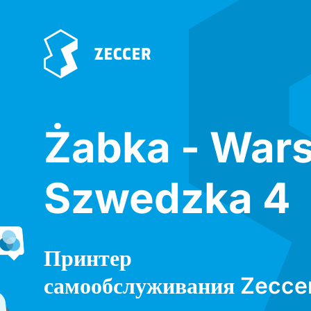
Żabka - War
Szwedzka 4
Принтер
самообслуживания Zecce