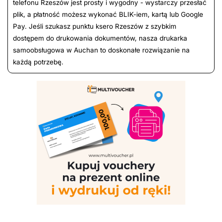
telefonu Rzeszów jest prosty i wygodny - wystarczy przesłać
plik, a płatność możesz wykonać BLIK-iem, kartą lub Google
Pay. Jeśli szukasz punktu ksero Rzeszów z szybkim
dostępem do drukowania dokumentów, nasza drukarka
samoobsługowa w Auchan to doskonałe rozwiązanie na
każdą potrzebę.