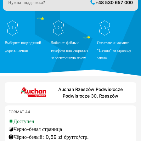
Нужна поддержка?
+48 530 657 000
1
2
3
Выберите подходящий
Добавьте файлы с
Оплатите и нажмите
формат печати
телефона или отправьте
"Печать" на странице
на электронную почту
заказа
Auchan Rzeszów Podwisłocze
Podwisłocze 30, Rzeszów
FORMAT A4
Доступен
Черно-белая страница
Чёрно-белый: 0,69 zł брутто/стр.