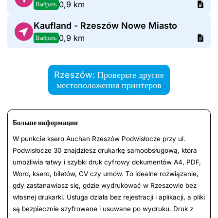
0,9 km
Выбрать
Kaufland - Rzeszów Nowe Miasto
0,9 km
Выбрать
Rzeszów: Проверьте другие
местоположения принтеров
Больше информации
W punkcie ksero Auchan Rzeszów Podwisłocze przy ul.
Podwisłocze 30 znajdziesz drukarkę samoobsługową, która
umożliwia łatwy i szybki druk cyfrowy dokumentów A4, PDF,
Word, ksero, biletów, CV czy umów. To idealne rozwiązanie,
gdy zastanawiasz się, gdzie wydrukować w Rzeszowie bez
własnej drukarki. Usługa działa bez rejestracji i aplikacji, a pliki
są bezpiecznie szyfrowane i usuwane po wydruku. Druk z