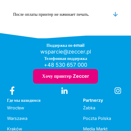
После оплаты принтер не начинает печать.
Поддержка по email
wsparcie@zeccer.pl
Телефонная поддержка
+48 530 657 000
Хочу принтер Zeccer
Где мы находимся
Partnerzy
Wrocław
Żabka
Warszawa
Poczta Polska
Kraków
Media Markt