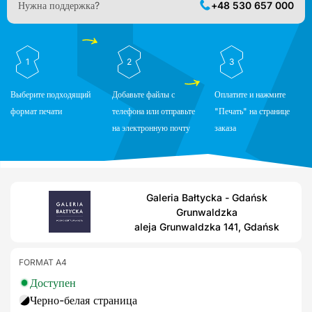
Нужна поддержка?
+48 530 657 000
1
2
3
Выберите подходящий
Добавьте файлы с
Оплатите и нажмите
формат печати
телефона или отправьте
"Печать" на странице
на электронную почту
заказа
Galeria Bałtycka - Gdańsk
Grunwaldzka
aleja Grunwaldzka 141, Gdańsk
FORMAT A4
Доступен
Черно-белая страница