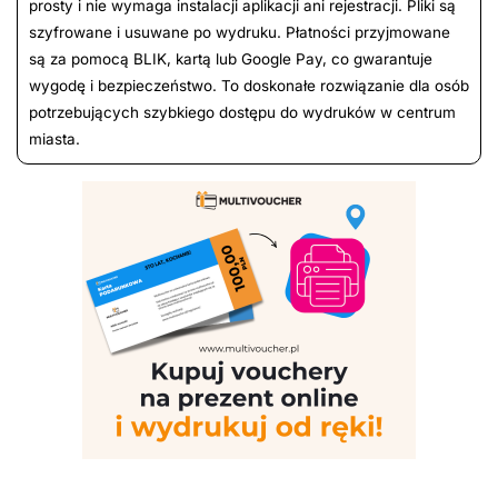
prosty i nie wymaga instalacji aplikacji ani rejestracji. Pliki są
szyfrowane i usuwane po wydruku. Płatności przyjmowane
są za pomocą BLIK, kartą lub Google Pay, co gwarantuje
wygodę i bezpieczeństwo. To doskonałe rozwiązanie dla osób
potrzebujących szybkiego dostępu do wydruków w centrum
miasta.