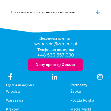
После оплаты принтер не начинает печать.
Поддержка по email
wsparcie@zeccer.pl
Телефонная поддержка
+48 530 657 000
Хочу принтер Zeccer
Где мы находимся
Partnerzy
Wrocław
Żabka
Warszawa
Poczta Polska
Kraków
Media Markt