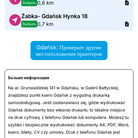
0,6 km
Выбрать
Żabka- Gdańsk Hynka 18
0,7 km
Выбрать
Gdańsk: Проверьте другие
местоположения принтеров
Больше информации
Na al. Grunwaldzkiej 141 w Gdańsku, w Galerii Bałtyckiej,
znajdziesz punkt ksero Gdańsk z wygodną drukarką
samoobsługową. Jeśli zastanawiasz się, gdzie wydrukować
Gdańsk dokumenty bez własnej drukarki, to idealne miejsce
na druk cyfrowy z telefonu Gdańsk lub komputera. Możesz tu
szybko i bezpiecznie wydrukować dokumenty A4, PDF, Word,
ksero, bilety, CV czy umowy. Druk z telefonu Gdańsk jest