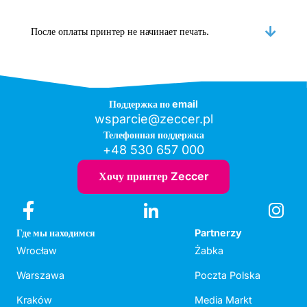
После оплаты принтер не начинает печать.
Поддержка по email
wsparcie@zeccer.pl
Телефонная поддержка
+48 530 657 000
Хочу принтер Zeccer
Где мы находимся
Partnerzy
Wrocław
Żabka
Warszawa
Poczta Polska
Kraków
Media Markt