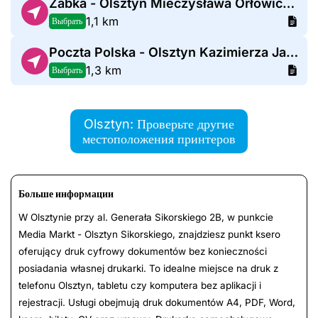
Żabka - Olsztyn Mieczysława Orłowicza 39
1,1 km
Выбрать
Poczta Polska - Olsztyn Kazimierza Jaroszyka
1,3 km
Выбрать
Olsztyn: Проверьте другие
местоположения принтеров
Больше информации
W Olsztynie przy al. Generała Sikorskiego 2B, w punkcie
Media Markt - Olsztyn Sikorskiego, znajdziesz punkt ksero
oferujący druk cyfrowy dokumentów bez konieczności
posiadania własnej drukarki. To idealne miejsce na druk z
telefonu Olsztyn, tabletu czy komputera bez aplikacji i
rejestracji. Usługi obejmują druk dokumentów A4, PDF, Word,