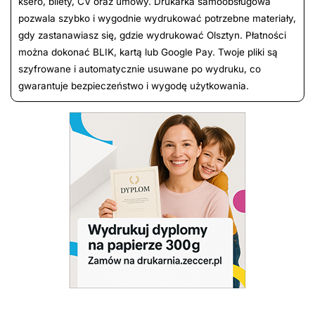
ksero, bilety, CV oraz umowy. Drukarka samoobsługowa
pozwala szybko i wygodnie wydrukować potrzebne materiały,
gdy zastanawiasz się, gdzie wydrukować Olsztyn. Płatności
można dokonać BLIK, kartą lub Google Pay. Twoje pliki są
szyfrowane i automatycznie usuwane po wydruku, co
gwarantuje bezpieczeństwo i wygodę użytkowania.