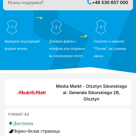
Нужна поддержка?
+48 530 657 000
1
2
3
Выберите подходящий
Добавьте файлы с
Оплатите и нажмите
формат печати
телефона или отправьте
"Печать" на странице
на электронную почту
заказа
Media Markt - Olsztyn Sikorskiego
al. Generała Sikorskiego 2B,
Olsztyn
FORMAT A4
Доступен
Черно-белая страница