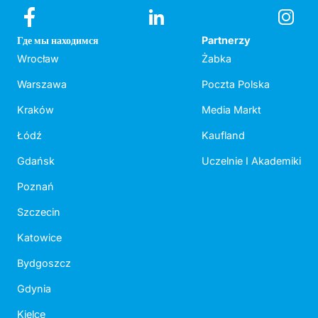
Где мы находимся
Partnerzy
Wrocław
Żabka
Warszawa
Poczta Polska
Kraków
Media Markt
Łódź
Kaufland
Gdańsk
Uczelnie I Akademiki
Poznań
Szczecin
Katowice
Bydgoszcz
Gdynia
Kielce