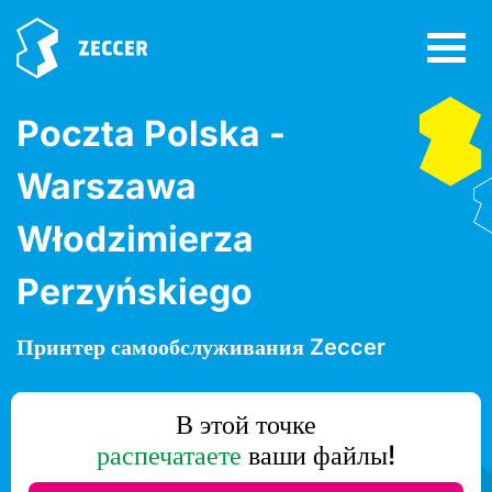
Poczta Polska -
Warszawa
Włodzimierza
Perzyńskiego
Принтер самообслуживания Zeccer
В этой точке
распечатаете
ваши файлы!