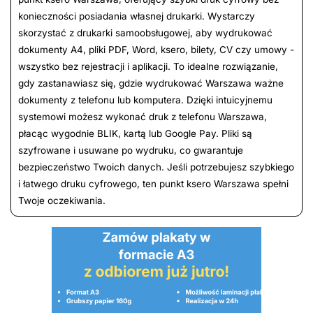
konieczności posiadania własnej drukarki. Wystarczy
skorzystać z drukarki samoobsługowej, aby wydrukować
dokumenty A4, pliki PDF, Word, ksero, bilety, CV czy umowy -
wszystko bez rejestracji i aplikacji. To idealne rozwiązanie,
gdy zastanawiasz się, gdzie wydrukować Warszawa ważne
dokumenty z telefonu lub komputera. Dzięki intuicyjnemu
systemowi możesz wykonać druk z telefonu Warszawa,
płacąc wygodnie BLIK, kartą lub Google Pay. Pliki są
szyfrowane i usuwane po wydruku, co gwarantuje
bezpieczeństwo Twoich danych. Jeśli potrzebujesz szybkiego
i łatwego druku cyfrowego, ten punkt ksero Warszawa spełni
Twoje oczekiwania.