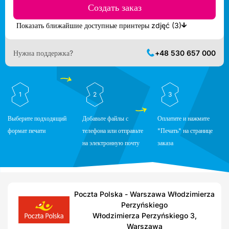
Создать заказ
Показать ближайшие доступные принтеры zdjęć (3)
Нужна поддержка?
+48 530 657 000
1
2
3
Выберите подходящий
Добавьте файлы с
Оплатите и нажмите
формат печати
телефона или отправьте
"Печать" на странице
на электронную почту
заказа
Poczta Polska - Warszawa Włodzimierza
Perzyńskiego
Włodzimierza Perzyńskiego 3,
Warszawa