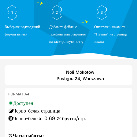
1
2
3
Выберите подходящий
Добавьте файлы с
Оплатите и нажмите
формат печати
телефона или отправьте
"Печать" на странице
на электронную почту
заказа
Noli Mokotów
Postępu 24, Warszawa
FORMAT A4
Доступен
Черно-белая страница
Чёрно-белый: 0,69 zł брутто/стр.
Часы работы: