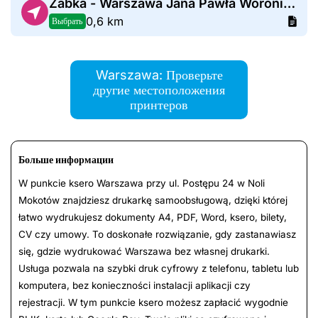
Żabka - Warszawa Jana Pawła Woronicza 31
0,6 km
Выбрать
Warszawa: Проверьте
другие местоположения
принтеров
Больше информации
W punkcie ksero Warszawa przy ul. Postępu 24 w Noli
Mokotów znajdziesz drukarkę samoobsługową, dzięki której
łatwo wydrukujesz dokumenty A4, PDF, Word, ksero, bilety,
CV czy umowy. To doskonałe rozwiązanie, gdy zastanawiasz
się, gdzie wydrukować Warszawa bez własnej drukarki.
Usługa pozwala na szybki druk cyfrowy z telefonu, tabletu lub
komputera, bez konieczności instalacji aplikacji czy
rejestracji. W tym punkcie ksero możesz zapłacić wygodnie