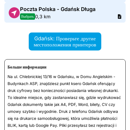
Poczta Polska - Gdańsk Długa
0,3 km
Выбрать
Gdańsk: Проверьте другие
местоположения принтеров
Больше информации
Na ul. Chlebnickiej 13/16 w Gdańsku, w Domu Angielskim -
Budynkach ASP, znajdziesz punkt ksero Gdańsk oferujący
druk cyfrowy bez konieczności posiadania własnej drukarki.
To idealne miejsce, gdy zastanawiasz się, gdzie wydrukować
Gdańsk dokumenty takie jak A4, PDF, Word, bilety, CV czy
umowy szybko i wygodnie. Druk z telefonu Gdańsk odbywa
się na drukarce samoobsługowej, która umożliwia płatności
BLIK, kartą lub Google Pay. Pliki przesyłasz bez rejestracji i