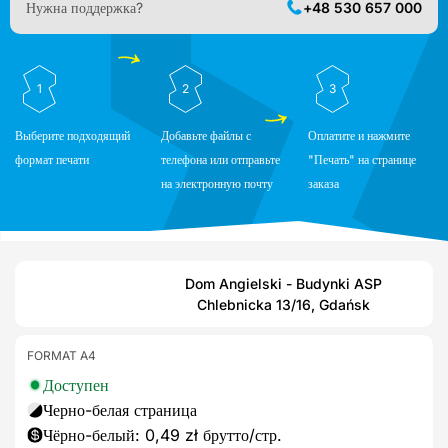
Нужна поддержка?
+48 530 657 000
1
2
3
Выберите подходящий
Добавьте файлы с
Оплатите и нажмите
формат печати
телефона или отправьте
"Печать" на странице
на электронную почту
заказа
Dom Angielski - Budynki ASP
Chlebnicka 13/16, Gdańsk
FORMAT A4
Доступен
Черно-белая страница
Чёрно-белый: 0,49 zł брутто/стр.