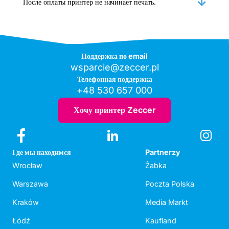
После оплаты принтер не начинает печать.
Поддержка по email
wsparcie@zeccer.pl
Телефонная поддержка
+48 530 657 000
Хочу принтер Zeccer
Где мы находимся
Partnerzy
Wrocław
Żabka
Warszawa
Poczta Polska
Kraków
Media Markt
Łódź
Kaufland