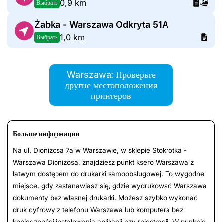
0,9 km
Выбрать
Żabka - Warszawa Odkryta 51A
1,0 km
Выбрать
Warszawa: Проверьте
другие местоположения
принтеров
Больше информации
Na ul. Dionizosa 7a w Warszawie, w sklepie Stokrotka -
Warszawa Dionizosa, znajdziesz punkt ksero Warszawa z
łatwym dostępem do drukarki samoobsługowej. To wygodne
miejsce, gdy zastanawiasz się, gdzie wydrukować Warszawa
dokumenty bez własnej drukarki. Możesz szybko wykonać
druk cyfrowy z telefonu Warszawa lub komputera bez
konieczności instalowania aplikacji czy rejestracji. W punkcie