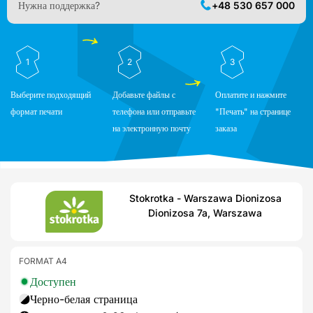
Нужна поддержка?
+48 530 657 000
1
2
3
Выберите подходящий
Добавьте файлы с
Оплатите и нажмите
формат печати
телефона или отправьте
"Печать" на странице
на электронную почту
заказа
Stokrotka - Warszawa Dionizosa
Dionizosa 7a, Warszawa
FORMAT A4
Доступен
Черно-белая страница