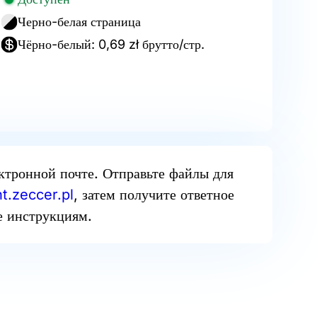
Черно-белая страница
Чёрно-белый: 0,69 zł брутто/стр.
ектронной почте. Отправьте файлы для
t.zeccer.pl
, затем получите ответное
е инструкциям.