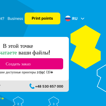
Print points
nt?
Business
RU
В этой точке
чатаете
ваши файлы!
Создать заказ
Показать ближайшие доступные принтеры zdjęć (3)
?
+48 530 657 000
2
3