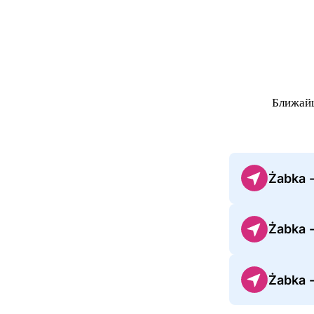
Ближай
Żabka -
Żabka 
Żabka 