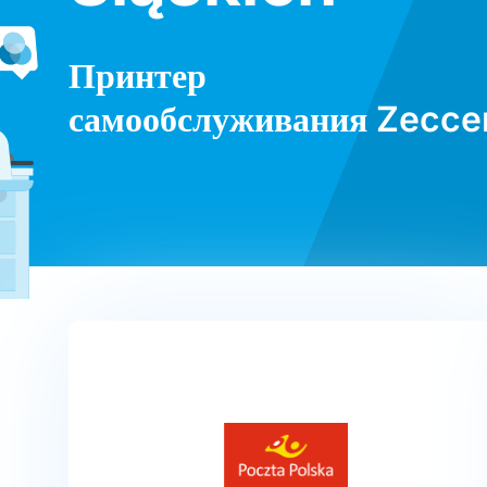
Принтер
самообслуживания Zecce