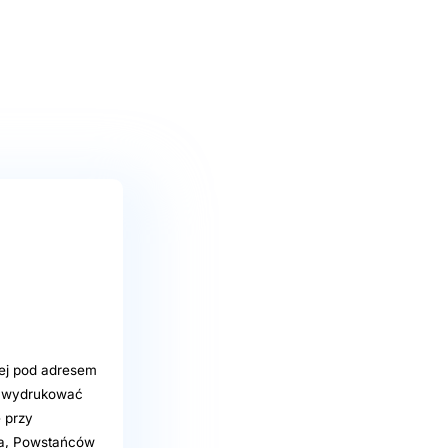
iej pod adresem
o wydrukować
ę przy
wa, Powstańców