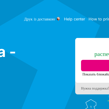
Друк із доставкою
Help center
How to pri
a -
распе
Нужна поддержка
1