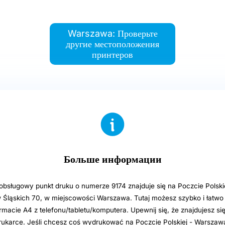
Warszawa: Проверьте
другие местоположения
принтеров
Больше информации
sługowy punkt druku o numerze 9174 znajduje się na Poczcie Polsk
 Śląskich 70, w miejscowości Warszawa. Tutaj możesz szybko i łatw
ormacie A4 z telefonu/tabletu/komputera. Upewnij się, że znajdujesz si
rukarce. Jeśli chcesz coś wydrukować na Poczcie Polskiej - Warsza