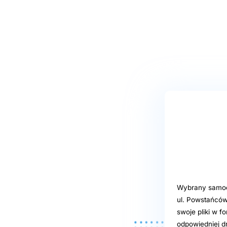
Wybrany samoob
ul. Powstańców
swoje pliki w f
odpowiedniej d