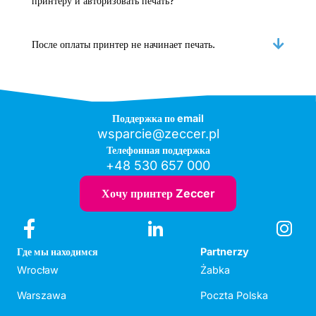
принтеру и авторизовать печать?
После оплаты принтер не начинает печать.
Поддержка по email
wsparcie@zeccer.pl
Телефонная поддержка
+48 530 657 000
Хочу принтер Zeccer
Где мы находимся
Partnerzy
Wrocław
Żabka
Warszawa
Poczta Polska