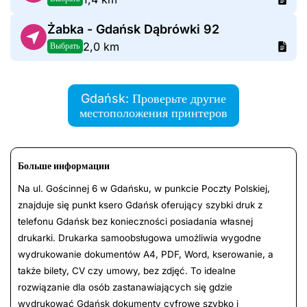
Żabka - Gdańsk Dąbrówki 92
2,0 km
Выбрать
Gdańsk: Проверьте другие
местоположения принтеров
Больше информации
Na ul. Gościnnej 6 w Gdańsku, w punkcie Poczty Polskiej,
znajduje się punkt ksero Gdańsk oferujący szybki druk z
telefonu Gdańsk bez konieczności posiadania własnej
drukarki. Drukarka samoobsługowa umożliwia wygodne
wydrukowanie dokumentów A4, PDF, Word, kserowanie, a
także bilety, CV czy umowy, bez zdjęć. To idealne
rozwiązanie dla osób zastanawiających się gdzie
wydrukować Gdańsk dokumenty cyfrowe szybko i