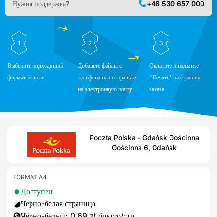
Нужна поддержка?
+48 530 657 000
1
2
3
Выберите подходящий
Добавьте файлы с
Оплатите и нажмите
формат печати
телефона или отправьте
"Печать" на странице
на электронную почту
заказа
Poczta Polska - Gdańsk Gościnna
Gościnna 6, Gdańsk
FORMAT A4
Доступен
Черно-белая страница
Чёрно-белый: 0,69 zł брутто/стр.