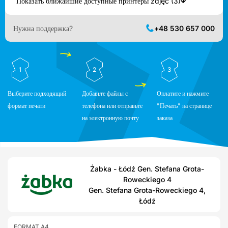
Показать ближайшие доступные принтеры zdjęć (3)
Нужна поддержка?
+48 530 657 000
1
2
3
Выберите подходящий
Добавьте файлы с
Оплатите и нажмите
формат печати
телефона или отправьте
"Печать" на странице
на электронную почту
заказа
Żabka - Łódź Gen. Stefana Grota-
Roweckiego 4
Gen. Stefana Grota-Roweckiego 4,
Łódź
FORMAT A4