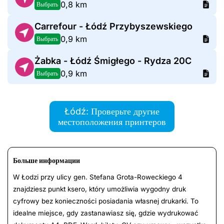
0,8 km
Выбрать
Carrefour - Łódź Przybyszewskiego
0,9 km
Выбрать
Żabka - Łódź Śmigłego - Rydza 20C
0,9 km
Выбрать
Łódź: Проверьте другие
местоположения принтеров
Больше информации
W Łodzi przy ulicy gen. Stefana Grota-Roweckiego 4
znajdziesz punkt ksero, który umożliwia wygodny druk
cyfrowy bez konieczności posiadania własnej drukarki. To
idealne miejsce, gdy zastanawiasz się, gdzie wydrukować