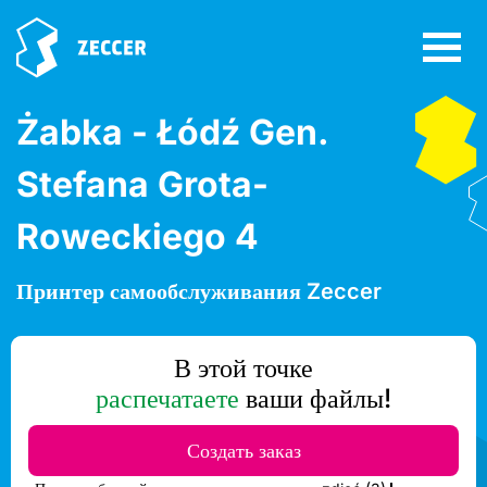
Żabka - Łódź Gen.
Stefana Grota-
Roweckiego 4
Принтер самообслуживания Zeccer
В этой точке
распечатаете
ваши файлы!
Создать заказ