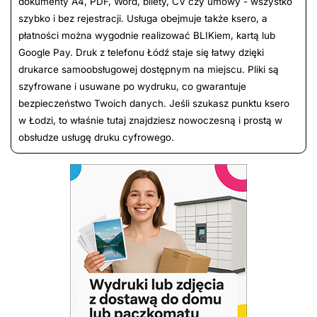
dokumenty A4, PDF, Word, bilety, CV czy umowy - wszystko
szybko i bez rejestracji. Usługa obejmuje także ksero, a
płatności można wygodnie realizować BLIKiem, kartą lub
Google Pay. Druk z telefonu Łódź staje się łatwy dzięki
drukarce samoobsługowej dostępnym na miejscu. Pliki są
szyfrowane i usuwane po wydruku, co gwarantuje
bezpieczeństwo Twoich danych. Jeśli szukasz punktu ksero
w Łodzi, to właśnie tutaj znajdziesz nowoczesną i prostą w
obsłudze usługę druku cyfrowego.