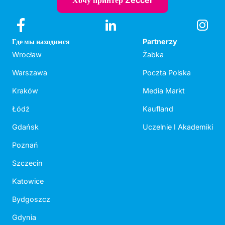
Хочу принтер Zeccer
Где мы находимся
Partnerzy
Wrocław
Żabka
Warszawa
Poczta Polska
Kraków
Media Markt
Łódź
Kaufland
Gdańsk
Uczelnie I Akademiki
Poznań
Szczecin
Katowice
Bydgoszcz
Gdynia