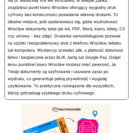
Na ul. Maślickiej 104 we Wrocławiu, w sklepie Żabka,
znajdziesz punkt ksero Wrocław oferujący wygodny druk
cyfrowy bez konieczności posiadania własnej drukarki. To
idealne miejsce, jeśli zastanawiasz się, gdzie wydrukować
Wrocław dokumenty takie jak A4, PDF, Word, ksero, bilety, CV
czy umowy - bez zdjęć. Drukarka samoobsługowa pozwala
na szybki i bezproblemowy druk z telefonu Wrocław, tabletu
lub komputera. Wystarczy przesłać plik, a płatność dokonasz
łatwo i bezpiecznie przez BLIK, kartą lub Google Pay. Dzięki
temu punktowi ksero Wrocław możesz mieć pewność, że
Twoje dokumenty są szyfrowane i usuwane zaraz po
wydruku, co gwarantuje pełną prywatność i wygodę
użytkowania. To praktyczne rozwiązanie dla wszystkich,
którzy potrzebują szybkiego druku cyfrowego.