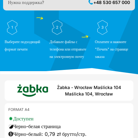
Нужна поддержка?
+48 530 657 000
1
2
3
Выберите подходящий
Добавьте файлы с
Оплатите и нажмите
формат печати
телефона или отправьте
"Печать" на странице
на электронную почту
заказа
Żabka - Wrocław Maślicka 104
Maślicka 104, Wrocław
FORMAT A4
Доступен
Черно-белая страница
Чёрно-белый: 0,79 zł брутто/стр.