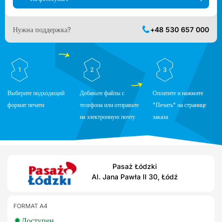
Нужна поддержка?
+48 530 657 000
1
2
3
Выберите подходящий
Добавьте файлы с
Оплатите и нажмите
формат печати
телефона или отправьте
"Печать" на странице
на электронную почту
заказа
Pasaż Łódzki
Al. Ja­na Paw­ła II 30, Łódź
FORMAT A4
Доступен