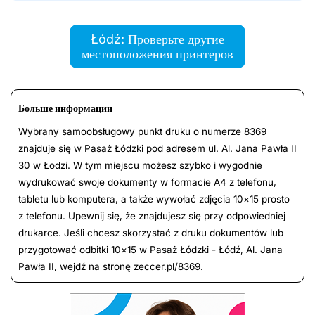
Łódź: Проверьте другие
местоположения принтеров
Больше информации
Wybrany samoobsługowy punkt druku o numerze 8369
znajduje się w Pasaż Łódzki pod adresem ul. Al. Ja­na Paw­ła II
30 w Łodzi. W tym miejscu możesz szybko i wygodnie
wydrukować swoje dokumenty w formacie A4 z telefonu,
tabletu lub komputera, a także wywołać zdjęcia 10×15 prosto
z telefonu. Upewnij się, że znajdujesz się przy odpowiedniej
drukarce. Jeśli chcesz skorzystać z druku dokumentów lub
przygotować odbitki 10×15 w Pasaż Łódzki - Łódź, Al. Ja­na
Pawła II, wejdź na stronę zeccer.pl/8369.