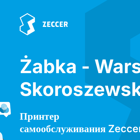
Żabka - War
Skoroszewsk
Принтер
самообслуживания Zecce