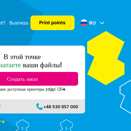
Print points
nt?
Business
RU
В этой точке
чатаете
ваши файлы!
Создать заказ
Показать ближайшие доступные принтеры zdjęć (3)
?
+48 530 657 000
2
3