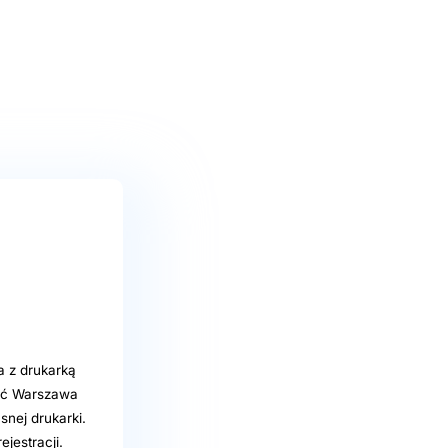
a z drukarką
ać Warszawa
nej drukarki.
jestracji.