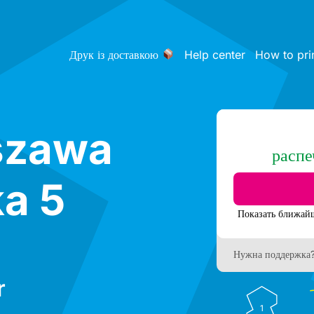
Друк із доставкою
Help center
How to pri
szawa
распе
a 5
Нужна поддержка
r
1