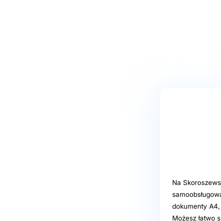
Na Skoroszewsk
samoobsługową
dokumenty A4, 
Możesz łatwo sk