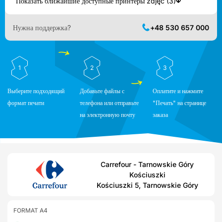
Показать ближайшие доступные принтеры zdjęć (3)
Нужна поддержка?
+48 530 657 000
1
2
3
Выберите подходящий
Добавьте файлы с
Оплатите и нажмите
формат печати
телефона или отправьте
"Печать" на странице
на электронную почту
заказа
Carrefour - Tarnowskie Góry
Kościuszki
Kościuszki 5, Tarnowskie Góry
FORMAT A4