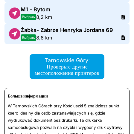
M1 - Bytom
8,2 km
Выбрать
Żabka- Zabrze Henryka Jordana 69
8,8 km
Выбрать
Tarnowskie Góry:
Проверьте другие
местоположения принтеров
Больше информации
W Tarnowskich Górach przy Kościuszki 5 znajdziesz punkt
ksero idealny dla osób zastanawiających się, gdzie
wydrukować dokument bez drukarki. Ta drukarka
samoobsługowa pozwala na szybki i wygodny druk cyfrowy