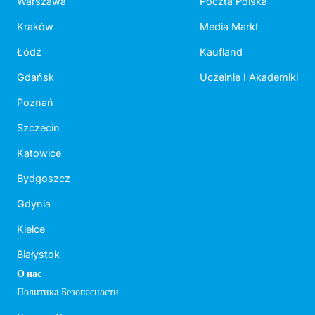
Warszawa
Poczta Polska
Kraków
Media Markt
Łódź
Kaufland
Gdańsk
Uczelnie I Akademiki
Poznań
Szczecin
Katowice
Bydgoszcz
Gdynia
Kielce
Białystok
О нас
Политика Безопасности