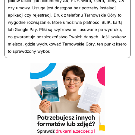
plików takich jak dokumenty A4, PDF, Word, ksero, bilety, CV
czy umowy. Usługa jest dostępna bez potrzeby instalacji
aplikacji czy rejestracji. Druk z telefonu Tarnowskie Góry to
wygodne rozwiązanie, które umożliwia płatności BLIK, kartą
lub Google Pay. Pliki są szyfrowane i usuwane po wydruku,
co gwarantuje bezpieczeństwo Twoich danych. Jeśli szukasz
miejsca, gdzie wydrukować Tarnowskie Góry, ten punkt ksero
to sprawdzony wybór.