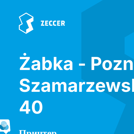
Żabka - Poz
Szamarzews
40
Принтер