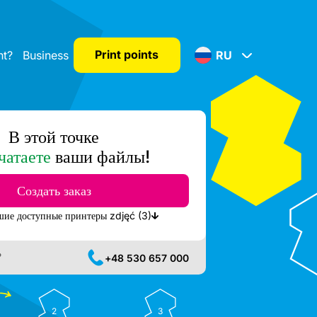
Print points
nt?
Business
RU
В этой точке
чатаете
ваши файлы!
Создать заказ
Показать ближайшие доступные принтеры zdjęć (3)
?
+48 530 657 000
2
3