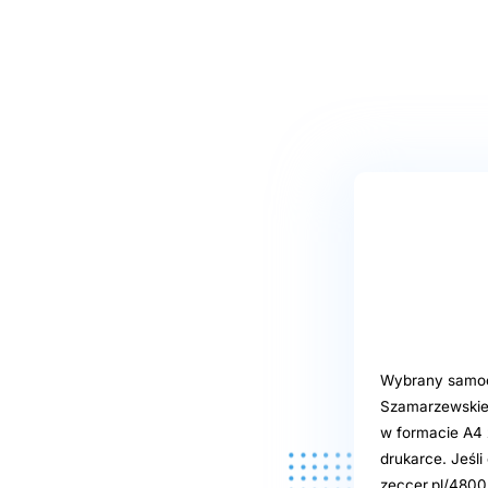
Wybrany samoob
Szamarzewskieg
w formacie A4 z
drukarce. Jeśl
zeccer.pl/4800