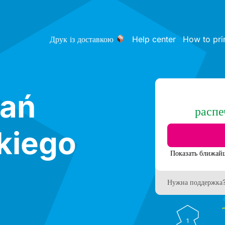
Друк із доставкою
Help center
How to pri
nań
распе
kiego
Нужна поддержка
1