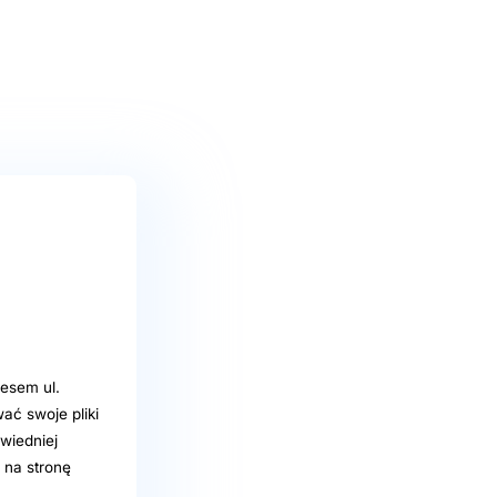
esem ul.
ć swoje pliki
wiedniej
 na stronę