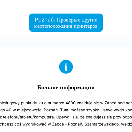
Poznań: Проверьте другие
местоположения принтеров
Больше информации
sługowy punkt druku o numerze 4800 znajduje się w Żabce pod adr
o 40 w miejscowości Poznań. Tutaj możesz szybko i łatwo wydrukowa
 telefonu/tabletu/komputera. Upewnij się, że znajdujesz się przy odpo
i chcesz coś wydrukować w Żabce - Poznań, Szamarzewskiego, wejdź
.