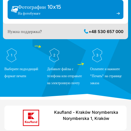
Фотографии 10x15
На фотобумаге
Нужна поддержка?
+48 530 657 000
1
2
3
Выберите подходящий
Добавьте файлы с
Оплатите и нажмите
формат печати
телефона или отправьте
"Печать" на странице
на электронную почту
заказа
Kaufland - Kraków Norymberska
Norymberska 1, Kraków