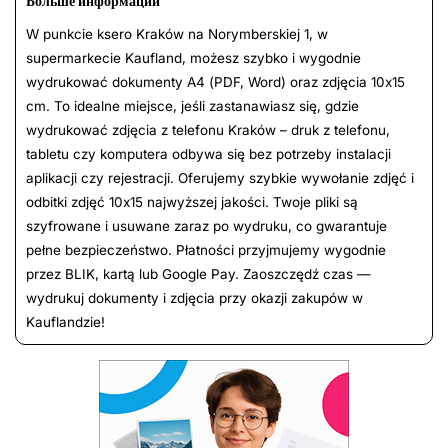
Больше информации
W punkcie ksero Kraków na Norymberskiej 1, w
supermarkecie Kaufland, możesz szybko i wygodnie
wydrukować dokumenty A4 (PDF, Word) oraz zdjęcia 10x15
cm. To idealne miejsce, jeśli zastanawiasz się, gdzie
wydrukować zdjęcia z telefonu Kraków – druk z telefonu,
tabletu czy komputera odbywa się bez potrzeby instalacji
aplikacji czy rejestracji. Oferujemy szybkie wywołanie zdjęć i
odbitki zdjęć 10x15 najwyższej jakości. Twoje pliki są
szyfrowane i usuwane zaraz po wydruku, co gwarantuje
pełne bezpieczeństwo. Płatności przyjmujemy wygodnie
przez BLIK, kartą lub Google Pay. Zaoszczędź czas —
wydrukuj dokumenty i zdjęcia przy okazji zakupów w
Kauflandzie!