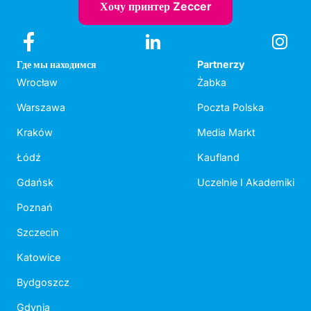
Хочу принтер Zeccer
Где мы находимся
Partnerzy
Wrocław
Żabka
Warszawa
Poczta Polska
Kraków
Media Markt
Łódź
Kaufland
Gdańsk
Uczelnie I Akademiki
Poznań
Szczecin
Katowice
Bydgoszcz
Gdynia