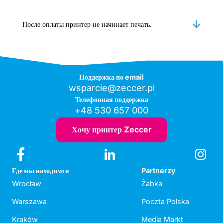
После оплаты принтер не начинает печать.
Поддержка по email
wsparcie@zeccer.pl
Телефонная поддержка
+48 530 657 000
Хочу принтер Zeccer
Где мы находимся
Partnerzy
Wrocław
Żabka
Warszawa
Poczta Polska
Kraków
Media Markt