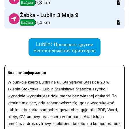
0,3 km
Выбрать
Żabka - Lublin 3 Maja 9
0,4 km
Выбрать
Lublin: Проверьте другие
местоположения принтеров
Больше информации
W punkcie ksero Lublin na ul. Stanisława Staszica 20 w
sklepie Stokrotka - Lublin Stanisława Staszica szybko i
wygodnie wydrukujesz dokumenty bez własnej drukarki. To
idealne miejsce, gdy zastanawiasz się, gdzie wydrukować
Lublin - drukarka samoobsługowa obsługuje pliki PDF, Word,
bilety, CV, umowy oraz ksero w formacie A4. Usługa
umożliwia druk cyfrowy z telefonu, tabletu lub komputera bez