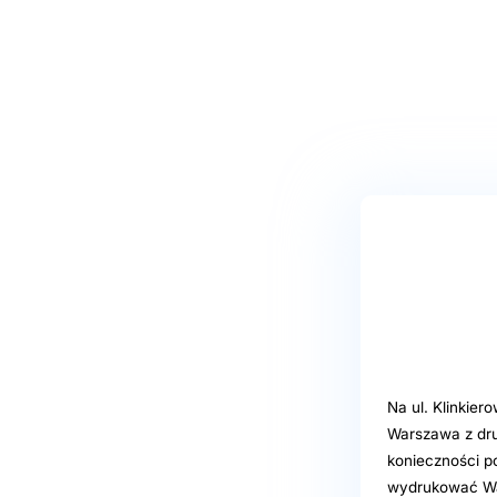
Na ul. Klinkier
Warszawa z dru
konieczności po
wydrukować Wa