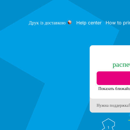
Друк із доставкою
Help center
How to pri
распе
Нужна поддержка
1