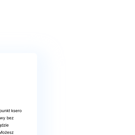
 punkt ksero
owy bez
gdzie
 Możesz