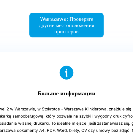
Warszawa: Проверьте
другие местоположения
принтеров
Больше информации
owej 2 w Warszawie, w Stokrotce - Warszawa Klinkierowa, znajduje się
karką samoobsługową, który pozwala na szybki i wygodny druk cyfr
siadania własnej drukarki. To idealne miejsce, jeśli zastanawiasz się, 
rszawa dokumenty A4, PDF, Word, bilety, CV czy umowy bez zdjęć.