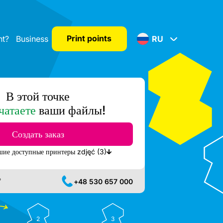
Print points
nt?
Business
RU
В этой точке
чатаете
ваши файлы!
Создать заказ
Показать ближайшие доступные принтеры zdjęć (3)
?
+48 530 657 000
2
3