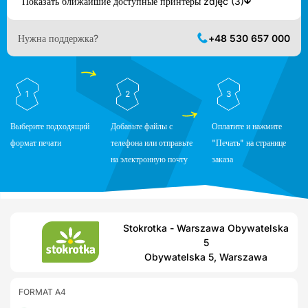
Показать ближайшие доступные принтеры zdjęć (3)
Нужна поддержка?
+48 530 657 000
1
2
3
Выберите подходящий
Добавьте файлы с
Оплатите и нажмите
формат печати
телефона или отправьте
"Печать" на странице
на электронную почту
заказа
Stokrotka - Warszawa Obywatelska
5
Obywatelska 5, Warszawa
FORMAT A4