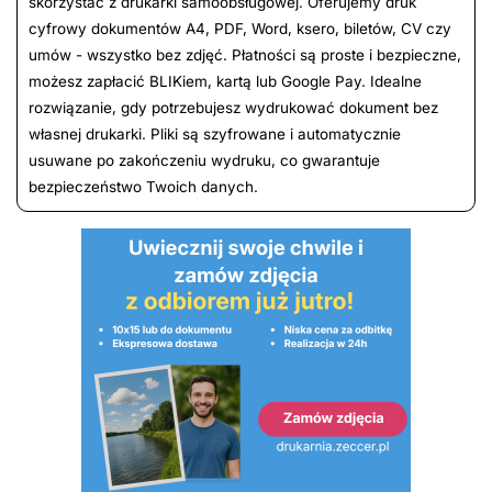
skorzystać z drukarki samoobsługowej. Oferujemy druk
cyfrowy dokumentów A4, PDF, Word, ksero, biletów, CV czy
umów - wszystko bez zdjęć. Płatności są proste i bezpieczne,
możesz zapłacić BLIKiem, kartą lub Google Pay. Idealne
rozwiązanie, gdy potrzebujesz wydrukować dokument bez
własnej drukarki. Pliki są szyfrowane i automatycznie
usuwane po zakończeniu wydruku, co gwarantuje
bezpieczeństwo Twoich danych.