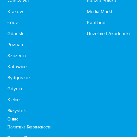
Warszawa
Poczta Polska
Kraków
Media Markt
Łódź
Kaufland
Gdańsk
Uczelnie I Akademiki
Poznań
Szczecin
Katowice
Bydgoszcz
Gdynia
Kielce
Białystok
О нас
Политика Безопасности