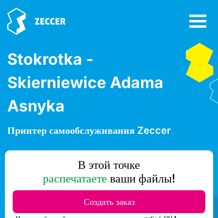
Stokrotka -
Skierniewice Adama
Asnyka
Принтер самообслуживания Zeccer
В этой точке
распечатаете
ваши файлы!
Создать заказ