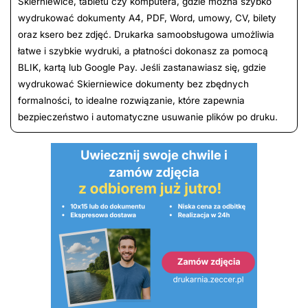
Skierniewice, tabletu czy komputera, gdzie można szybko
wydrukować dokumenty A4, PDF, Word, umowy, CV, bilety
oraz ksero bez zdjęć. Drukarka samoobsługowa umożliwia
łatwe i szybkie wydruki, a płatności dokonasz za pomocą
BLIK, kartą lub Google Pay. Jeśli zastanawiasz się, gdzie
wydrukować Skierniewice dokumenty bez zbędnych
formalności, to idealne rozwiązanie, które zapewnia
bezpieczeństwo i automatyczne usuwanie plików po druku.