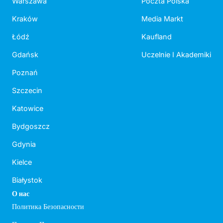
Warszawa
Poczta Polska
Kraków
Media Markt
Łódź
Kaufland
Gdańsk
Uczelnie I Akademiki
Poznań
Szczecin
Katowice
Bydgoszcz
Gdynia
Kielce
Białystok
О нас
Политика Безопасности