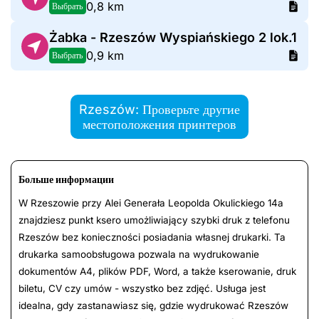
0,8 km
Выбрать
Żabka - Rzeszów Wyspiańskiego 2 lok.1
0,9 km
Выбрать
Rzeszów: Проверьте другие
местоположения принтеров
Больше информации
W Rzeszowie przy Alei Generała Leopolda Okulickiego 14a
znajdziesz punkt ksero umożliwiający szybki druk z telefonu
Rzeszów bez konieczności posiadania własnej drukarki. Ta
drukarka samoobsługowa pozwala na wydrukowanie
dokumentów A4, plików PDF, Word, a także kserowanie, druk
biletu, CV czy umów - wszystko bez zdjęć. Usługa jest
idealna, gdy zastanawiasz się, gdzie wydrukować Rzeszów