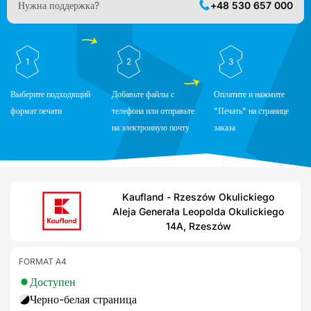
Нужна поддержка?
+48 530 657 000
1
2
3
Выберите подходящий
Добавьте файлы с
Оплатите и нажмите
формат печати
телефона или отправьте
"Печать" на странице
на электронную почту
заказа
Kaufland - Rzeszów Okulickiego
Aleja Generała Leopolda Okulickiego
14A, Rzeszów
FORMAT A4
Доступен
Черно-белая страница