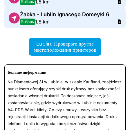
1,5 km
Выбрать
Żabka - Lublin Ignacego Domeyki 6
1,5 km
Выбрать
Lublin: Проверьте другие
местоположения принтеров
Больше информации
Na Diamentowej 31 w Lublinie, w sklepie Kaufland, znajdziesz
punkt ksero oferujący szybki druk cyfrowy bez konieczności
posiadania własnej drukarki. To doskonałe miejsce, jeśli
zastanawiasz się, gdzie wydrukować w Lublinie dokumenty
A4, PDF, Word, bilety, CV czy umowy - wszystko bez
rejestracji i instalacji dodatkowego oprogramowania. Druk z
telefonu Lublin to wygoda i bezpieczeństwo dzięki