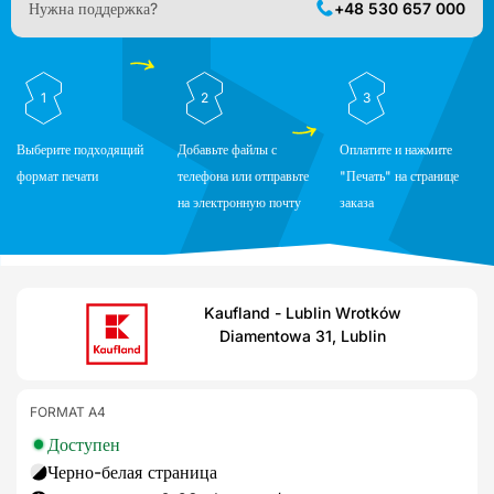
Нужна поддержка?
+48 530 657 000
1
2
3
Выберите подходящий
Добавьте файлы с
Оплатите и нажмите
формат печати
телефона или отправьте
"Печать" на странице
на электронную почту
заказа
Kaufland - Lublin Wrotków
Diamentowa 31, Lublin
FORMAT A4
Доступен
Черно-белая страница