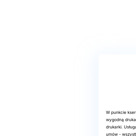
W punkcie kser
wygodną drukar
drukarki. Usłu
umów - wszystko