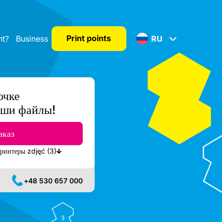
Print points
nt?
Business
RU
очке
ши файлы!
аказ
Показать ближайшие доступные принтеры zdjęć (3)
+48 530 657 000
3