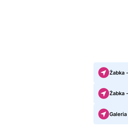
Żabka -
Żabka 
Galeri