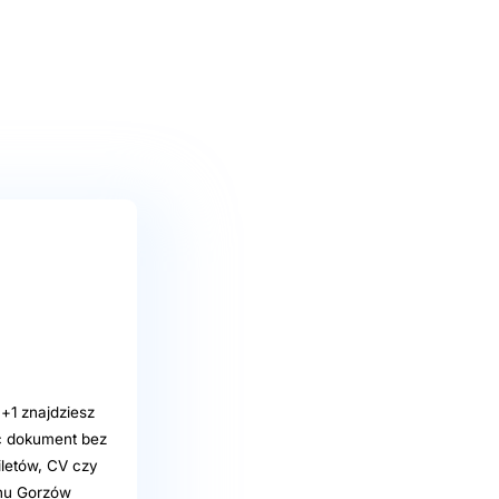
+1 znajdziesz
ć dokument bez
iletów, CV czy
onu Gorzów