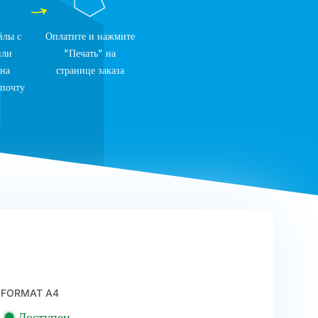
йлы с
Оплатите и нажмите
или
"Печать" на
 на
странице заказа
 почту
FORMAT A4
Доступен