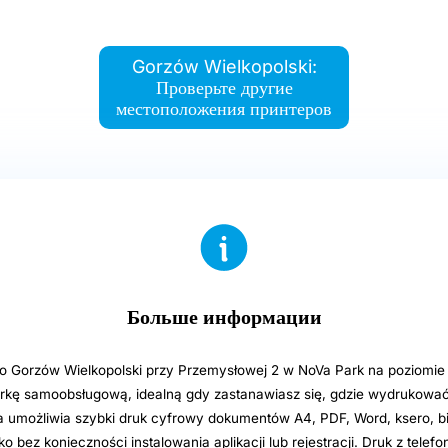
Gorzów Wielkopolski:
Проверьте другие
местоположения принтеров
Больше информации
o Gorzów Wielkopolski przy Przemysłowej 2 w NoVa Park na poziomie 
kę samoobsługową, idealną gdy zastanawiasz się, gdzie wydrukowa
ga umożliwia szybki druk cyfrowy dokumentów A4, PDF, Word, ksero, b
 bez konieczności instalowania aplikacji lub rejestracji. Druk z telef