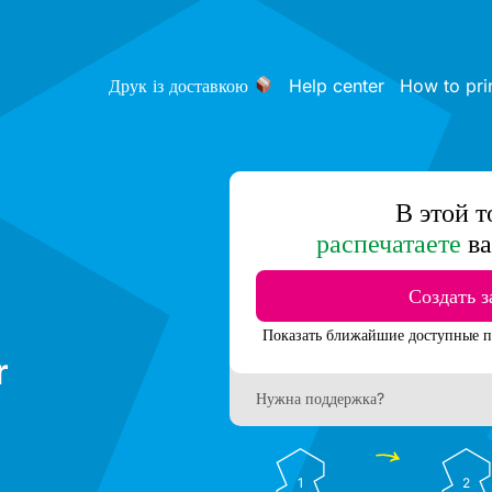
Друк із доставкою
Help center
How to pri
В этой т
распечатаете
ва
Создать з
r
Нужна поддержка?
1
2