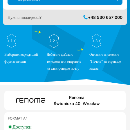
Нужна поддержка?
+48 530 657 000
1
2
3
Выберите подходящий
Добавьте файлы с
Оплатите и нажмите
формат печати
телефона или отправьте
"Печать" на странице
на электронную почту
заказа
Renoma
Świdnicka 40, Wrocław
FORMAT A4
Доступен