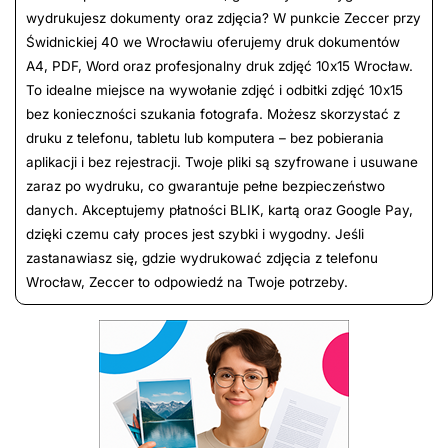
wydrukujesz dokumenty oraz zdjęcia? W punkcie Zeccer przy
Świdnickiej 40 we Wrocławiu oferujemy druk dokumentów
A4, PDF, Word oraz profesjonalny druk zdjęć 10x15 Wrocław.
To idealne miejsce na wywołanie zdjęć i odbitki zdjęć 10x15
bez konieczności szukania fotografa. Możesz skorzystać z
druku z telefonu, tabletu lub komputera – bez pobierania
aplikacji i bez rejestracji. Twoje pliki są szyfrowane i usuwane
zaraz po wydruku, co gwarantuje pełne bezpieczeństwo
danych. Akceptujemy płatności BLIK, kartą oraz Google Pay,
dzięki czemu cały proces jest szybki i wygodny. Jeśli
zastanawiasz się, gdzie wydrukować zdjęcia z telefonu
Wrocław, Zeccer to odpowiedź na Twoje potrzeby.