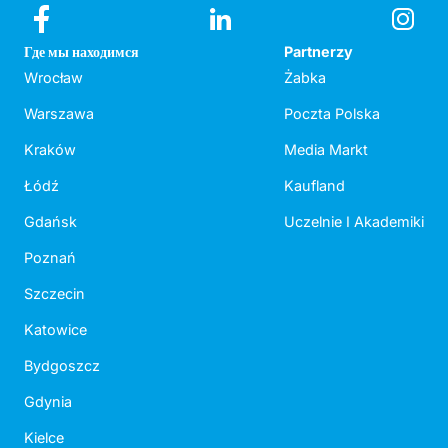
Где мы находимся
Partnerzy
Wrocław
Żabka
Warszawa
Poczta Polska
Kraków
Media Markt
Łódź
Kaufland
Gdańsk
Uczelnie I Akademiki
Poznań
Szczecin
Katowice
Bydgoszcz
Gdynia
Kielce