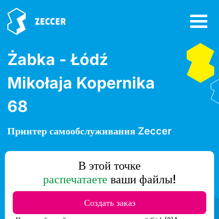
Żabka - Łódź
Mikołaja Kopernika
68
Принтер самообслуживания Zeccer
В этой точке
распечатаете
ваши файлы!
Создать заказ