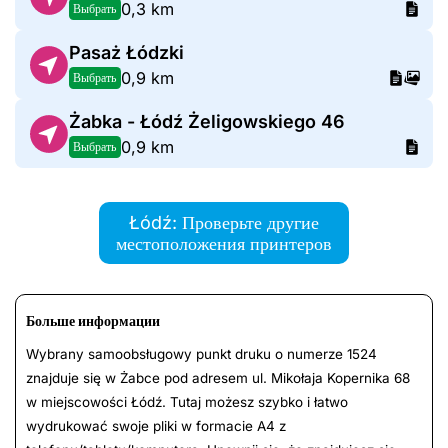
0,3 km
Выбрать
Pasaż Łódzki
0,9 km
Выбрать
Żabka - Łódź Żeligowskiego 46
0,9 km
Выбрать
Łódź: Проверьте другие
местоположения принтеров
Больше информации
Wybrany samoobsługowy punkt druku o numerze 1524
znajduje się w Żabce pod adresem ul. Mikołaja Kopernika 68
w miejscowości Łódź. Tutaj możesz szybko i łatwo
wydrukować swoje pliki w formacie A4 z