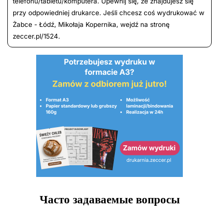
telefonu/tabletu/komputera. Upewnij się, że znajdujesz się
przy odpowiedniej drukarce. Jeśli chcesz coś wydrukować w
Żabce - Łódź, Mikołaja Kopernika, wejdź na stronę
zeccer.pl/1524.
Часто задаваемые вопросы