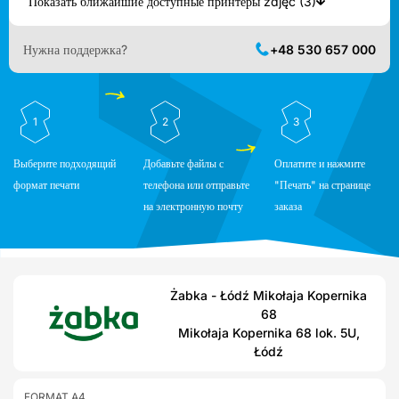
Показать ближайшие доступные принтеры zdjęć (3)
Нужна поддержка?
+48 530 657 000
1
2
3
Выберите подходящий
Добавьте файлы с
Оплатите и нажмите
формат печати
телефона или отправьте
"Печать" на странице
на электронную почту
заказа
Żabka - Łódź Mikołaja Kopernika
68
Mikołaja Kopernika 68 lok. 5U,
Łódź
FORMAT A4