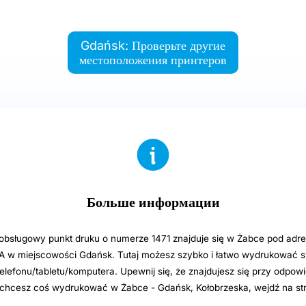
Gdańsk: Проверьте другие
местоположения принтеров
Больше информации
sługowy punkt druku o numerze 1471 znajduje się w Żabce pod adre
A w miejscowości Gdańsk. Tutaj możesz szybko i łatwo wydrukować sw
elefonu/tabletu/komputera. Upewnij się, że znajdujesz się przy odpowi
i chcesz coś wydrukować w Żabce - Gdańsk, Kołobrzeska, wejdź na st