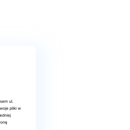
sem ul.
oje pliki w
edniej
ronę