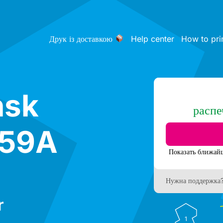
Друк із доставкою
Help center
How to pri
ńsk
распе
 59A
Нужна поддержка
r
1