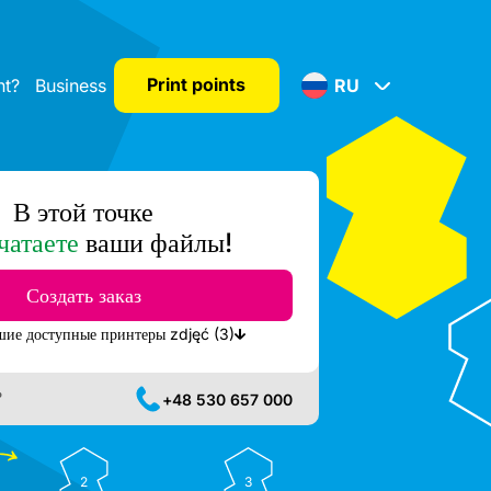
Print points
nt?
Business
RU
В этой точке
чатаете
ваши файлы!
Создать заказ
Показать ближайшие доступные принтеры zdjęć (3)
?
+48 530 657 000
2
3