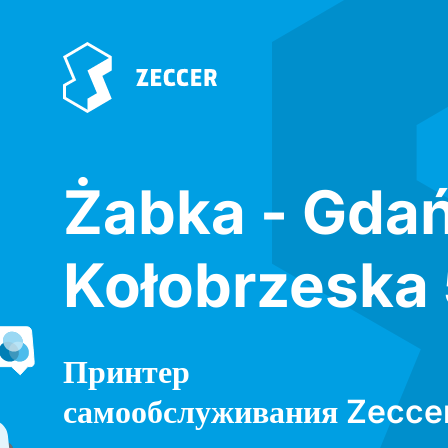
Żabka - Gda
Kołobrzeska
Принтер
самообслуживания Zecce