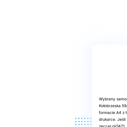
Wybrany samoob
Kołobrzeska 59
formacie A4 z t
drukarce. Jeśl
zeccer.pl/1471.