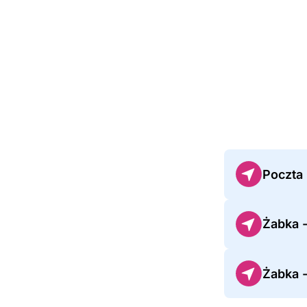
Poczta
Żabka 
Żabka 