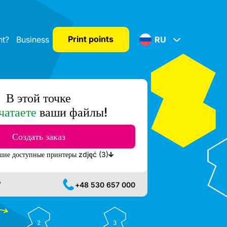
Print points
nt?
Business
RU
В этой точке
чатаете
ваши файлы!
Создать заказ
Показать ближайшие доступные принтеры zdjęć (3)
?
+48 530 657 000
2
3