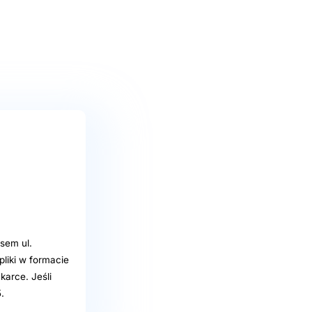
sem ul.
liki w formacie
karce. Jeśli
.