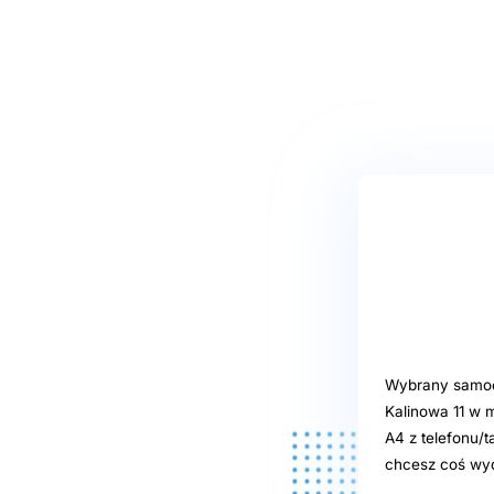
Wybrany samoob
Kalinowa 11 w 
A4 z telefonu/t
chcesz coś wyd