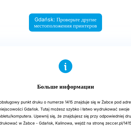
Gdańsk: Проверьте другие
местоположения принтеров
Больше информации
sługowy punkt druku o numerze 1415 znajduje się w Żabce pod adre
miejscowości Gdańsk. Tutaj możesz szybko i łatwo wydrukować swoje p
abletu/komputera. Upewnij się, że znajdujesz się przy odpowiedniej dru
rukować w Żabce - Gdańsk, Kalinowa, wejdź na stronę zeccer.pl/1415