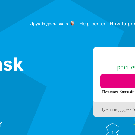
Друк із доставкою
Help center
How to pri
ńsk
распе
Нужна поддержка
r
1