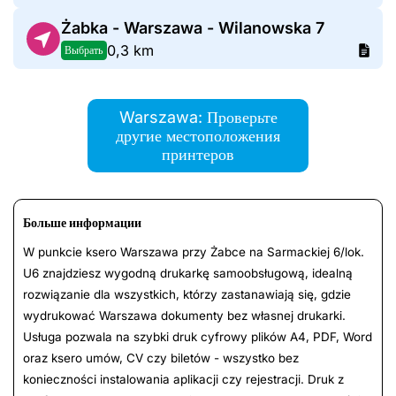
Żabka - Warszawa - Wilanowska 7
0,3 km
Выбрать
Warszawa: Проверьте
другие местоположения
принтеров
Больше информации
W punkcie ksero Warszawa przy Żabce na Sarmackiej 6/lok.
U6 znajdziesz wygodną drukarkę samoobsługową, idealną
rozwiązanie dla wszystkich, którzy zastanawiają się, gdzie
wydrukować Warszawa dokumenty bez własnej drukarki.
Usługa pozwala na szybki druk cyfrowy plików A4, PDF, Word
oraz ksero umów, CV czy biletów - wszystko bez
konieczności instalowania aplikacji czy rejestracji. Druk z