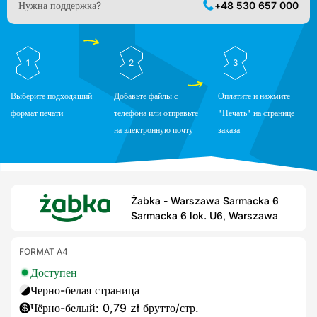
Нужна поддержка?
+48 530 657 000
1
2
3
Выберите подходящий
Добавьте файлы с
Оплатите и нажмите
формат печати
телефона или отправьте
"Печать" на странице
на электронную почту
заказа
Żabka - Warszawa Sarmacka 6
Sarmacka 6 lok. U6, Warszawa
FORMAT A4
Доступен
Черно-белая страница
Чёрно-белый: 0,79 zł брутто/стр.