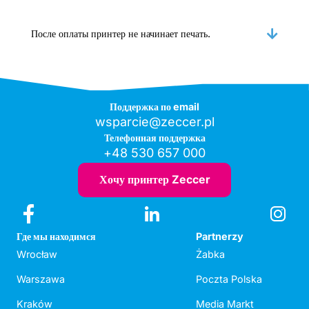
После оплаты принтер не начинает печать.
Поддержка по email
wsparcie@zeccer.pl
Телефонная поддержка
+48 530 657 000
Хочу принтер Zeccer
Где мы находимся
Partnerzy
Wrocław
Żabka
Warszawa
Poczta Polska
Kraków
Media Markt