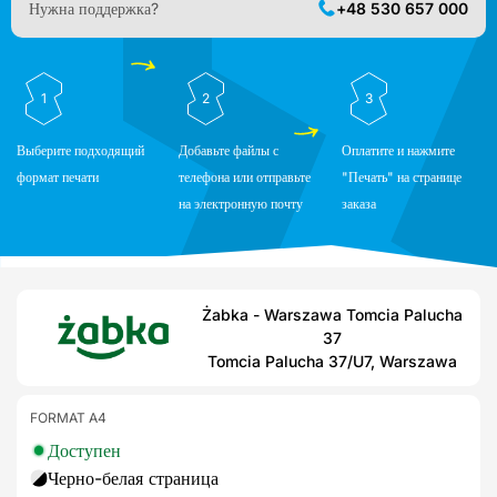
Нужна поддержка?
+48 530 657 000
1
2
3
Выберите подходящий
Добавьте файлы с
Оплатите и нажмите
формат печати
телефона или отправьте
"Печать" на странице
на электронную почту
заказа
Żabka - Warszawa Tomcia Palucha
37
Tomcia Palucha 37/U7, Warszawa
FORMAT A4
Доступен
Черно-белая страница