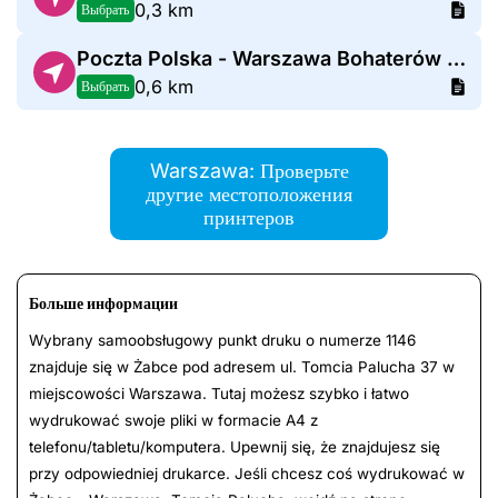
0,3 km
Выбрать
Poczta Polska - Warszawa Bohaterów Warszawy 6
0,6 km
Выбрать
Warszawa: Проверьте
другие местоположения
принтеров
Больше информации
Wybrany samoobsługowy punkt druku o numerze 1146
znajduje się w Żabce pod adresem ul. Tomcia Palucha 37 w
miejscowości Warszawa. Tutaj możesz szybko i łatwo
wydrukować swoje pliki w formacie A4 z
telefonu/tabletu/komputera. Upewnij się, że znajdujesz się
przy odpowiedniej drukarce. Jeśli chcesz coś wydrukować w