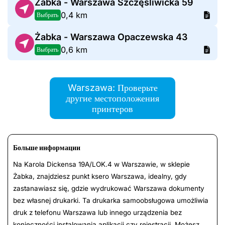
Żabka - Warszawa Szczęśliwicka 59
0,4 km
Выбрать
Żabka - Warszawa Opaczewska 43
0,6 km
Выбрать
Warszawa: Проверьте
другие местоположения
принтеров
Больше информации
Na Karola Dickensa 19A/LOK.4 w Warszawie, w sklepie
Żabka, znajdziesz punkt ksero Warszawa, idealny, gdy
zastanawiasz się, gdzie wydrukować Warszawa dokumenty
bez własnej drukarki. Ta drukarka samoobsługowa umożliwia
druk z telefonu Warszawa lub innego urządzenia bez
konieczności instalowania aplikacji czy rejestracji. Możesz