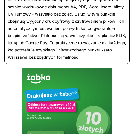
szybko wydrukować dokumenty A4, PDF, Word, ksero, bilety,
CV i umowy - wszystko bez zdjęć. Usługi w tym punkcie
obejmują wygodny druk cyfrowy z szyfrowaniem plików i ich
automatycznym usuwaniem po wydruku, co gwarantuje
bezpieczeństwo. Płatności są łatwe i szybkie - zapłacisz BLIK,
kartą lub Google Pay. To praktyczne rozwiązanie dla każdego,
kto potrzebuje szybkiego i niezawodnego punktu ksero
Warszawa bez zbędnych formalności.