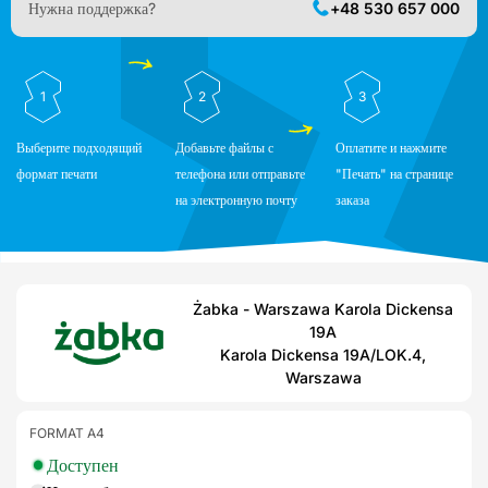
Нужна поддержка?
+48 530 657 000
1
2
3
Выберите подходящий
Добавьте файлы с
Оплатите и нажмите
формат печати
телефона или отправьте
"Печать" на странице
на электронную почту
заказа
Żabka - Warszawa Karola Dickensa
19A
Karola Dickensa 19A/LOK.4,
Warszawa
FORMAT A4
Доступен