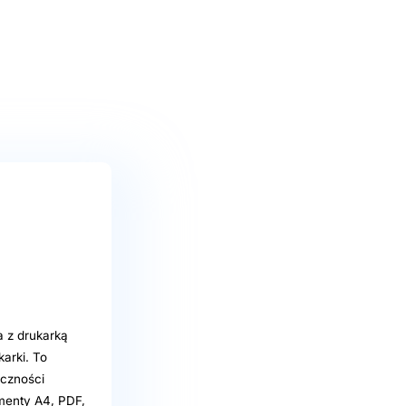
 z drukarką
arki. To
eczności
umenty A4, PDF,