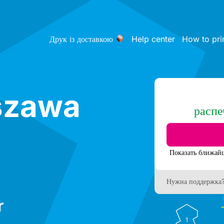
Друк із доставкою
Help center
How to pri
szawa
распе
Нужна поддержка
r
1