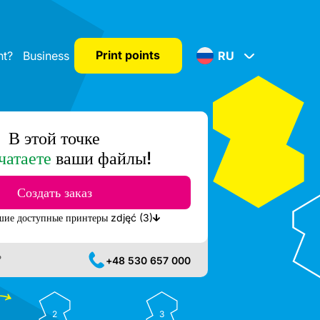
Print points
nt?
Business
RU
В этой точке
чатаете
ваши файлы!
Создать заказ
Показать ближайшие доступные принтеры zdjęć (3)
?
+48 530 657 000
2
3