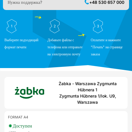
Нужна поддержка?
+48 530 657 000
1
2
3
Выберите подходящий
Добавьте файлы с
Оплатите и нажмите
формат печати
телефона или отправьте
"Печать" на странице
на электронную почту
заказа
Żabka - Warszawa Zygmunta
Hübnera 1
Zygmunta Hübnera 1/lok. U9,
Warszawa
FORMAT A4
Доступен