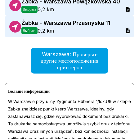
Żabka - Warszawa Powązkowska 40
0,2 km
Выбрать
Żabka - Warszawa Przasnyska 11
0,2 km
Выбрать
Warszawa: Проверьте
другие местоположения
принтеров
Больше информации
W Warszawie przy ulicy Zygmunta Hübnera 1/lok.U9 w sklepie
Żabka znajdziesz punkt ksero Warszawa, idealny, gdy
zastanawiasz się, gdzie wydrukować dokument bez drukarki.
Ta drukarka samoobsługowa umożliwia szybki druk z telefonu
Warszawa oraz innych urządzeń, bez konieczności instalacji
aplikacji czy rejestracji. Możesz tu wydrukować dokumenty