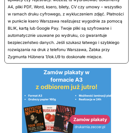
A4, pliki PDF, Word, ksero, bilety, CV czy umowy – wszystko
w ramach druku cyfrowego, z wykluczeniem zdjęć. Płatności
w punkcie ksero Warszawa realizujesz wygodnie za pomocą
BLIK, kartą lub Google Pay. Twoje pliki są szyfrowane i
automatycznie usuwane po wydruku, co gwarantuje
bezpieczeństwo danych. Jeśli szukasz łatwego i szybkiego
rozwiązania na druk z telefonu Warszawa, Żabka przy
Zygmunta Hübnera 1/lok.U9 to doskonałe miejsce.