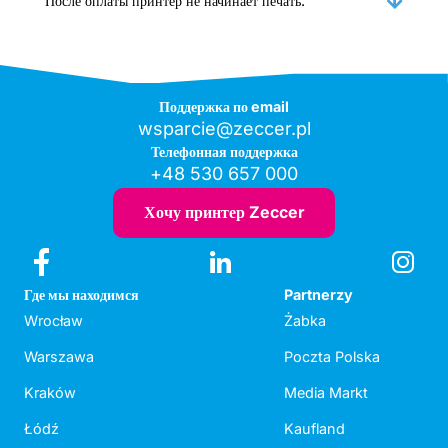
После оплаты принтер не начинает печать.
Поддержка по email
wsparcie@zeccer.pl
Телефонная поддержка
+48 530 657 000
Хочу принтер Zeccer
Где мы находимся
Partnerzy
Wrocław
Żabka
Warszawa
Poczta Polska
Kraków
Media Markt
Łódź
Kaufland