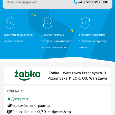
Нужна поддержка?
+48 530 657 000
1
2
3
Выберите подходящий
Добавьте файлы с
Оплатите и нажмите
формат печати
телефона или отправьте
"Печать" на странице
на электронную почту
заказа
Żabka - Warszawa Przasnyska 11
Przasnyska 11 LOK. U3, Warszawa
FORMAT A4
Доступен
Черно-белая страница
Чёрно-белый: 0,79 zł брутто/стр.