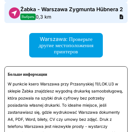
Żabka - Warszawa Zygmunta Hübnera 2
0,3 km
Выбрать
Warszawa: Проверьте
другие местоположения
принтеров
Больше информации
W punkcie ksero Warszawa przy Przasnyskiej 11/LOK.U3 w
sklepie Żabka znajdziesz wygodną drukarkę samoobsługową,
która pozwala na szybki druk cyfrowy bez potrzeby
posiadania własnej drukarki. To idealne miejsce, jeśli
zastanawiasz się, gdzie wydrukować Warszawa dokumenty
A4, PDF, Word, bilety, CV czy umowy bez zdjęć. Druk z
telefonu Warszawa jest niezwykle prosty - wystarczy