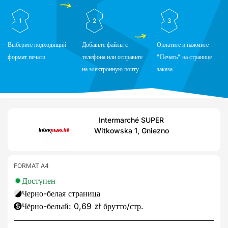
1
2
3
Выберите подходящий
Добавьте файлы с
Оплатите и нажмите
формат печати
телефона или отправьте
"Печать" на странице
на электронную почту
заказа
Intermarché SUPER
Witkowska 1, Gniezno
FORMAT A4
Доступен
Черно-белая страница
Чёрно-белый: 0,69 zł брутто/стр.