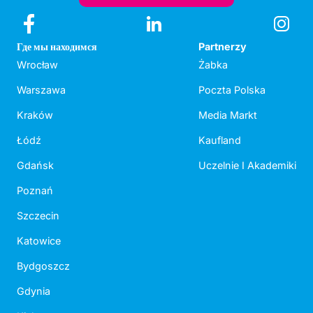
Где мы находимся
Partnerzy
Wrocław
Żabka
Warszawa
Poczta Polska
Kraków
Media Markt
Łódź
Kaufland
Gdańsk
Uczelnie I Akademiki
Poznań
Szczecin
Katowice
Bydgoszcz
Gdynia