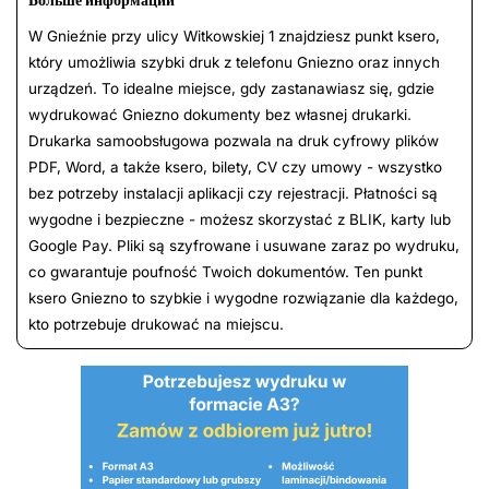
W Gnieźnie przy ulicy Witkowskiej 1 znajdziesz punkt ksero,
który umożliwia szybki druk z telefonu Gniezno oraz innych
urządzeń. To idealne miejsce, gdy zastanawiasz się, gdzie
wydrukować Gniezno dokumenty bez własnej drukarki.
Drukarka samoobsługowa pozwala na druk cyfrowy plików
PDF, Word, a także ksero, bilety, CV czy umowy - wszystko
bez potrzeby instalacji aplikacji czy rejestracji. Płatności są
wygodne i bezpieczne - możesz skorzystać z BLIK, karty lub
Google Pay. Pliki są szyfrowane i usuwane zaraz po wydruku,
co gwarantuje poufność Twoich dokumentów. Ten punkt
ksero Gniezno to szybkie i wygodne rozwiązanie dla każdego,
kto potrzebuje drukować na miejscu.