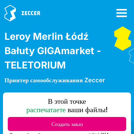
Leroy Merlin Łódź
Bałuty GIGAmarket -
TELETORIUM
Принтер самообслуживания Zeccer
В этой точке
распечатаете
ваши файлы!
Создать заказ