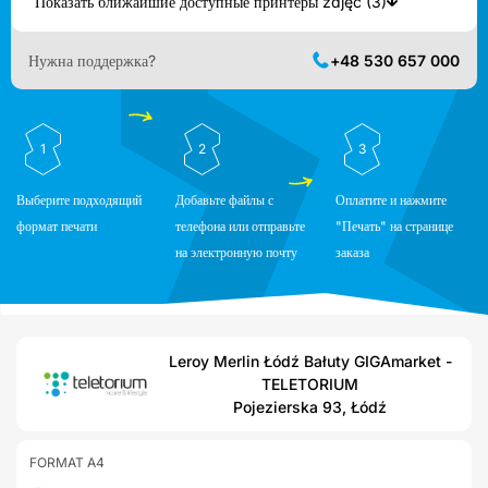
Показать ближайшие доступные принтеры zdjęć (3)
Нужна поддержка?
+48 530 657 000
1
2
3
Выберите подходящий
Добавьте файлы с
Оплатите и нажмите
формат печати
телефона или отправьте
"Печать" на странице
на электронную почту
заказа
Leroy Merlin Łódź Bałuty GIGAmarket -
TELETORIUM
Pojezierska 93, Łódź
FORMAT A4