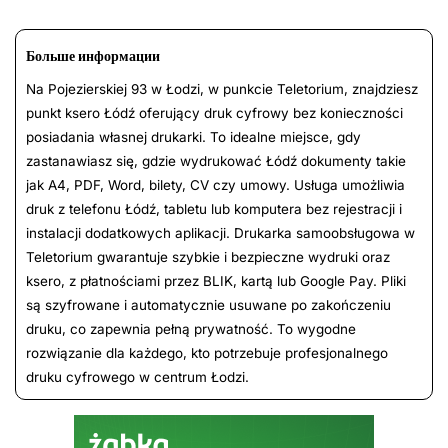
Больше информации
Na Pojezierskiej 93 w Łodzi, w punkcie Teletorium, znajdziesz
punkt ksero Łódź oferujący druk cyfrowy bez konieczności
posiadania własnej drukarki. To idealne miejsce, gdy
zastanawiasz się, gdzie wydrukować Łódź dokumenty takie
jak A4, PDF, Word, bilety, CV czy umowy. Usługa umożliwia
druk z telefonu Łódź, tabletu lub komputera bez rejestracji i
instalacji dodatkowych aplikacji. Drukarka samoobsługowa w
Teletorium gwarantuje szybkie i bezpieczne wydruki oraz
ksero, z płatnościami przez BLIK, kartą lub Google Pay. Pliki
są szyfrowane i automatycznie usuwane po zakończeniu
druku, co zapewnia pełną prywatność. To wygodne
rozwiązanie dla każdego, kto potrzebuje profesjonalnego
druku cyfrowego w centrum Łodzi.