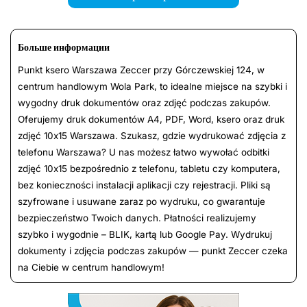
Больше информации
Punkt ksero Warszawa Zeccer przy Górczewskiej 124, w
centrum handlowym Wola Park, to idealne miejsce na szybki i
wygodny druk dokumentów oraz zdjęć podczas zakupów.
Oferujemy druk dokumentów A4, PDF, Word, ksero oraz druk
zdjęć 10x15 Warszawa. Szukasz, gdzie wydrukować zdjęcia z
telefonu Warszawa? U nas możesz łatwo wywołać odbitki
zdjęć 10x15 bezpośrednio z telefonu, tabletu czy komputera,
bez konieczności instalacji aplikacji czy rejestracji. Pliki są
szyfrowane i usuwane zaraz po wydruku, co gwarantuje
bezpieczeństwo Twoich danych. Płatności realizujemy
szybko i wygodnie – BLIK, kartą lub Google Pay. Wydrukuj
dokumenty i zdjęcia podczas zakupów — punkt Zeccer czeka
na Ciebie w centrum handlowym!