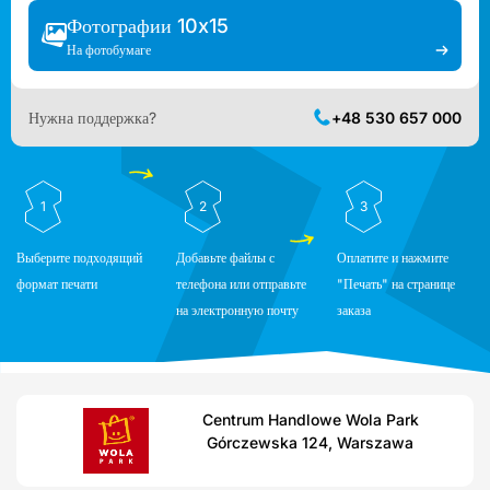
Фотографии 10x15
На фотобумаге
Нужна поддержка?
+48 530 657 000
1
2
3
Выберите подходящий
Добавьте файлы с
Оплатите и нажмите
формат печати
телефона или отправьте
"Печать" на странице
на электронную почту
заказа
Centrum Handlowe Wola Park
Górczewska 124, Warszawa