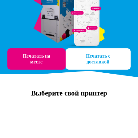
Печатать на
Печатать с
месте
доставкой
Выберите свой принтер