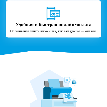
Удобная и быстрая онлайн-оплата
Оплачивайте печать легко и так, как вам удобно — онлайн.