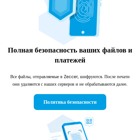
Полная безопасность ваших файлов и
платежей
Все файлы, отправляемые в Zeccer, шифруются. После печати
они удаляются с наших серверов и не обрабатываются далее.
Политика безопасности