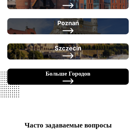
Poznań
Szczecin
Больше Городов
Часто задаваемые вопросы