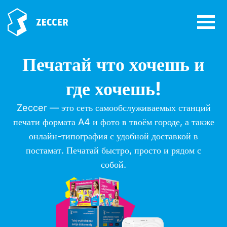
Печатай что хочешь и
где хочешь!
Zeccer — это сеть самообслуживаемых станций
печати формата A4 и фото в твоём городе, а также
онлайн-типография с удобной доставкой в
постамат. Печатай быстро, просто и рядом с
собой.