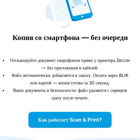
Копия со смартфона — без очереди
Отсканируйте документ смартфоном прямо у принтера Zeccer
— без приложения и кабелей.
Файл автоматически добавляется к заказу. Оплата через BLIK
или картой — копия готова за 30 секунд.
Ваши документы в безопасности: файл удаляется с серверов
сразу после печати.
Как работает Scan & Print?