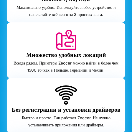
Максимально удобно. Используйте любое устройство и
напечатайте всё всего за 3 простых шага.
Множество удобных локаций
Всегда рядом. Принтеры Zeccer можно найти в более чем
1500 точках в Польше, Германии и Чехии.
Без регистрации и установки драйверов
Быстро и просто. Так работает Zeccer. Не нужно
устанавливать приложения или драйверы.