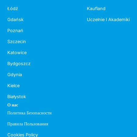
Łódź
Kaufland
Gdańsk
Uczelnie I Akademiki
Poznań
Szczecin
Katowice
Bydgoszcz
Gdynia
Kielce
Białystok
О нас
Политика Безопасности
Правила Пользования
Cookies Policy